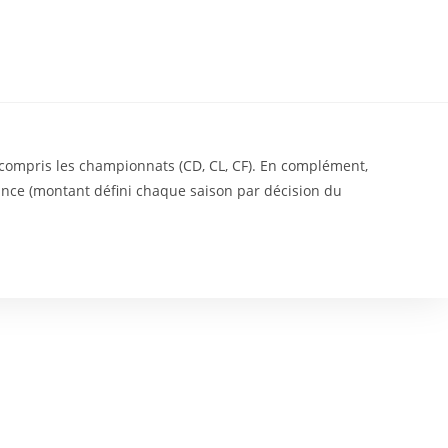
ggle
bsite
 y compris les championnats (CD, CL, CF). En complément,
arch
nce (montant défini chaque saison par décision du