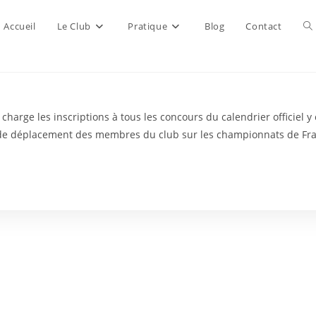
To
Accueil
Le Club
Pratique
Blog
Contact
we
n charge les inscriptions à tous les concours du calendrier officiel
se
is de déplacement des membres du club sur les championnats de Fra